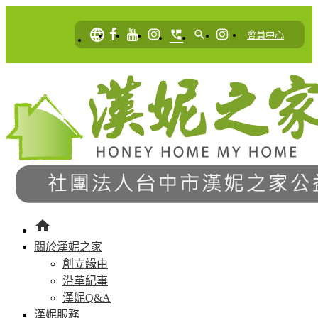
language
perm_phone_msg
search
|
會員中心
home
關於漢妮之家
創立緣由
沿革紀事
漢妮Q&A
漢妮服務