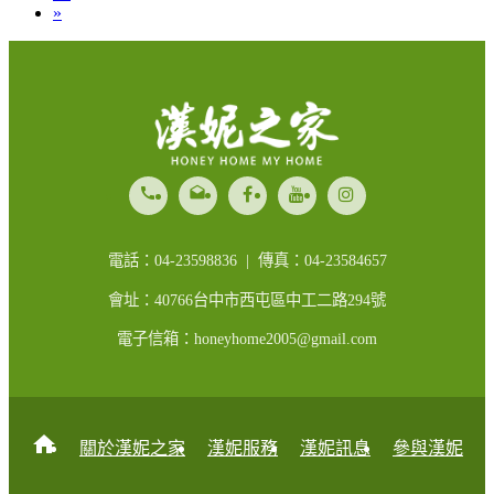
»
call
drafts
電話：04-23598836 | 傳真：04-23584657
會址：40766台中市西屯區中工二路294號
電子信箱：honeyhome2005@gmail.com
home
關於漢妮之家
漢妮服務
漢妮訊息
參與漢妮