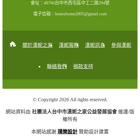
會址：40766台中市西屯區中工二路294號
電子信箱：honeyhome2005@gmail.com
home
關於漢妮之家
漢妮服務
漢妮訊息
參與漢妮
聯絡我們
捐款支持
© Copyright 2026 All rights reserved.
網站資料由
社團法人台中市漢妮之家公益發展協會
維護/版
權所有
本網站感謝
璞樂設計
贊助設計建置