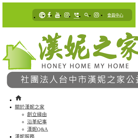
language
perm_phone_msg
search
|
會員中心
home
關於漢妮之家
創立緣由
沿革紀事
漢妮Q&A
漢妮服務