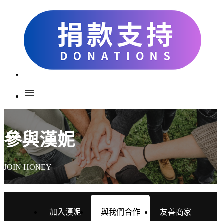
menu
參與漢妮
JOIN HONEY
加入漢妮
與我們合作
友善商家