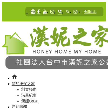
language
perm_phone_msg
search
|
會員中心
home
關於漢妮之家
創立緣由
沿革紀事
漢妮Q&A
漢妮服務