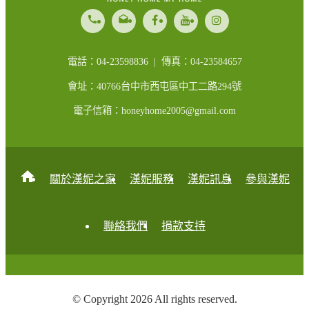
call
drafts
電話：04-23598836 | 傳真：04-23584657
會址：40766台中市西屯區中工二路294號
電子信箱：honeyhome2005@gmail.com
home
關於漢妮之家
漢妮服務
漢妮訊息
參與漢妮
聯絡我們
捐款支持
© Copyright 2026 All rights reserved.