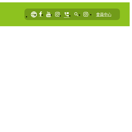
language
perm_phone_msg
search
|
會員中心