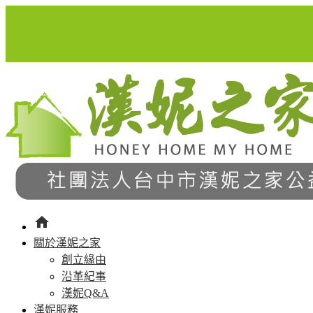
home
關於漢妮之家
創立緣由
沿革紀事
漢妮Q&A
漢妮服務