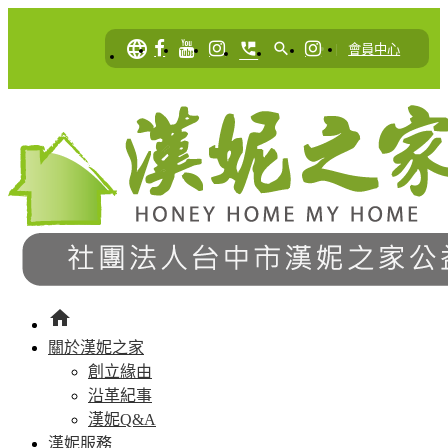
language
perm_phone_msg
search
|
會員中心
home
關於漢妮之家
創立緣由
沿革紀事
漢妮Q&A
漢妮服務