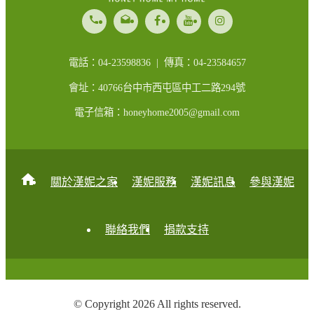
call
drafts
電話：04-23598836 | 傳真：04-23584657
會址：40766台中市西屯區中工二路294號
電子信箱：honeyhome2005@gmail.com
home
關於漢妮之家
漢妮服務
漢妮訊息
參與漢妮
聯絡我們
捐款支持
© Copyright 2026 All rights reserved.