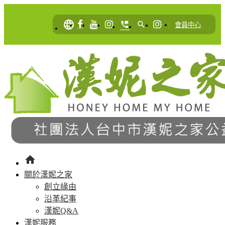
language
perm_phone_msg
search
|
會員中心
home
關於漢妮之家
創立緣由
沿革紀事
漢妮Q&A
漢妮服務