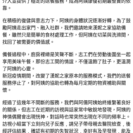
介入並提供了穩定的送餐服務，成為阿姨康復初期最堅實的依
靠。
在積極的復健與意志力下，阿姨的身體狀況逐漸好轉，為了鼓
勵阿姨走出家門、融入社群，我們邀請她來漢妮之家協助備
餐，雖然只是簡單的食材處理工作，但阿姨在切菜與洗滌間，
找回了被需要的價值感。
備餐過程中，廚房裡總是笑聲不斷，志工們在勞動後圍坐一起
享用美味午餐，那份志工間的情誼，不僅溫飽了肚子，更溫潤
了阿姨的心靈。
新冠疫情期間，改變了漢妮之家原本的服務模式，我們的送餐
服務停止了，對阿姨的協助也轉為每月定期的物資補助與關
懷。
經過了這幾年不間斷的服務，我們與阿儒阿姨始終維繫著良好
的關係，但志工在近期的訪視與話家常中敏銳地發現，阿姨的
神情偶爾會出現恍神，對話時也常突然出現在不同的頻率上。
訪視小組當下立刻向兒子反應﹐請兒子帶母親去醫院檢查﹐後
經評估結果﹐確認有初期的失智狀況﹐幸好有及早發現﹐能及