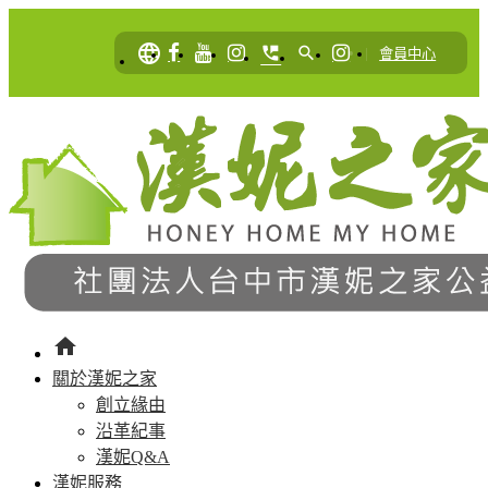
language
perm_phone_msg
search
|
會員中心
home
關於漢妮之家
創立緣由
沿革紀事
漢妮Q&A
漢妮服務