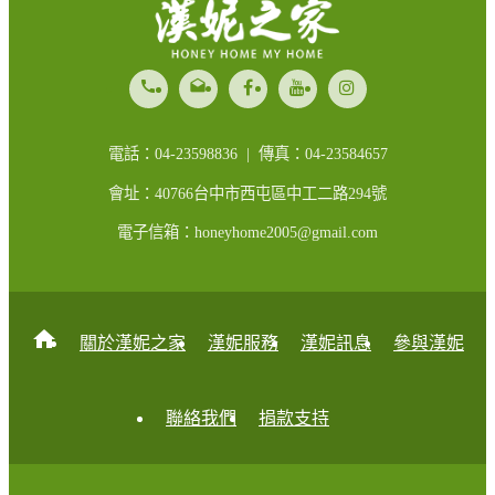
call
drafts
電話：04-23598836 | 傳真：04-23584657
會址：40766台中市西屯區中工二路294號
電子信箱：honeyhome2005@gmail.com
home
關於漢妮之家
漢妮服務
漢妮訊息
參與漢妮
聯絡我們
捐款支持