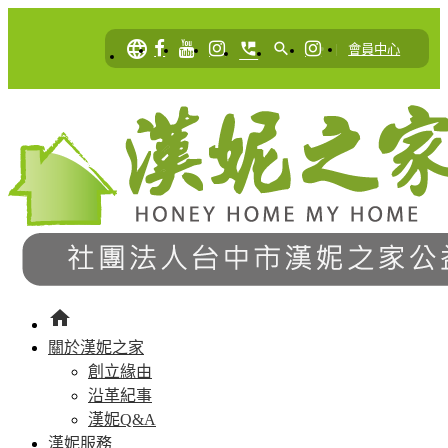
language
perm_phone_msg
search
|
會員中心
home
關於漢妮之家
創立緣由
沿革紀事
漢妮Q&A
漢妮服務