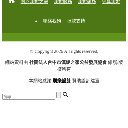
home
關於漢妮之家
漢妮服務
漢妮訊息
參與漢妮
聯絡我們
捐款支持
© Copyright 2026 All rights reserved.
網站資料由
社團法人台中市漢妮之家公益發展協會
維護/版
權所有
本網站感謝
璞樂設計
贊助設計建置
