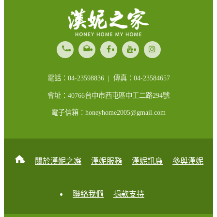
call
drafts
電話：04-23598836 | 傳真：04-23584657
會址：40766台中市西屯區中工二路294號
電子信箱：honeyhome2005@gmail.com
home
關於漢妮之家
漢妮服務
漢妮訊息
參與漢妮
聯絡我們
捐款支持