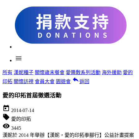
menu
所有
漢妮種子
關懷歲末餐會
愛醬敷系列活動
海外援助
愛的
reply
印拓
關懷訪視
會員大會
園遊會
返回
愛的印拓首屆徵選活動
today
2014-07-14
local_offer
愛的印拓
visibility
3445
漢妮於 2014 年舉辦【漢妮，愛的印拓拳腳行】公益計畫提案