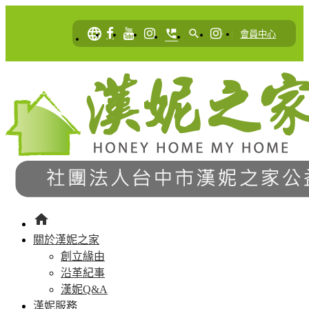
language
perm_phone_msg
search
|
會員中心
home
關於漢妮之家
創立緣由
沿革紀事
漢妮Q&A
漢妮服務