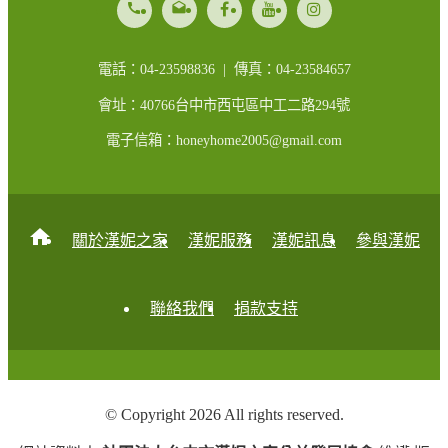
call
drafts
電話：04-23598836 | 傳真：04-23584657
會址：40766台中市西屯區中工二路294號
電子信箱：honeyhome2005@gmail.com
home
關於漢妮之家
漢妮服務
漢妮訊息
參與漢妮
聯絡我們
捐款支持
© Copyright 2026 All rights reserved.