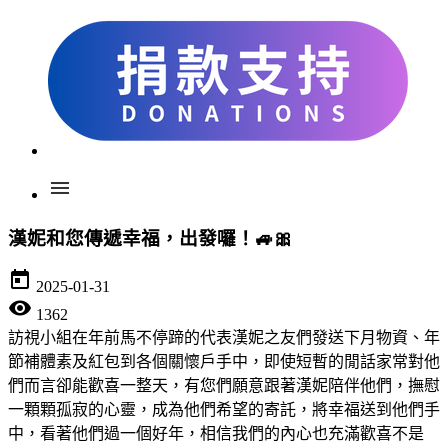
menu
漢妮和您傳遞幸福，出發囉！🚙🎀
today
2025-01-31
visibility
1362
訪視小組在年前馬不停蹄的代表漢妮之友們發送下月物資、年
節補體素及紅包到各個關懷戶手中，即使短暫的閒話家常對他
們而言卻能歡喜一整天，有您們願意跟著漢妮陪伴他們，撫慰
一顆顆孤寂的心靈，成為他們希望的寄託，將幸福送到他們手
中，看著他們過一個好年，相信我們的內心也充滿歡喜不是