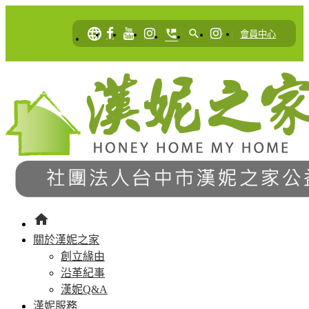
language
perm_phone_msg
search
|
會員中心
home
關於漢妮之家
創立緣由
沿革紀事
漢妮Q&A
漢妮服務