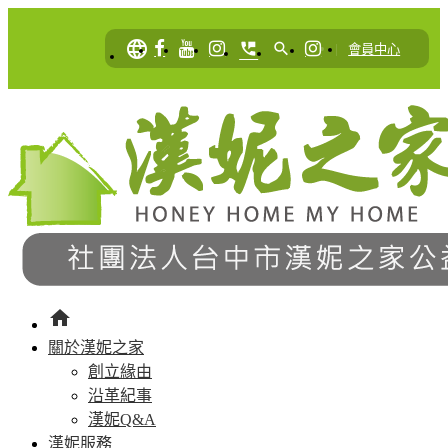
language
perm_phone_msg
search
|
會員中心
home
關於漢妮之家
創立緣由
沿革紀事
漢妮Q&A
漢妮服務