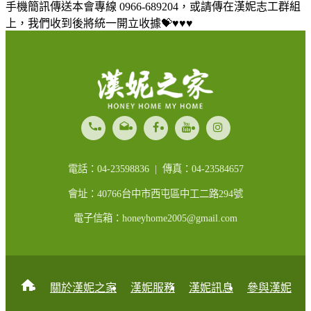
手機簡訊傳送本會專線 0966-689204，或請傳在漢妮志工群組
上，我們收到後將統一開立收據💝♥️♥️♥️
call
drafts
電話：04-23598836 | 傳真：04-23584657
會址：40766台中市西屯區中工二路294號
電子信箱：honeyhome2005@gmail.com
home
關於漢妮之家
漢妮服務
漢妮訊息
參與漢妮