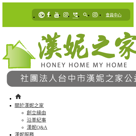
language
perm_phone_msg
search
|
會員中心
home
關於漢妮之家
創立緣由
沿革紀事
漢妮Q&A
漢妮服務