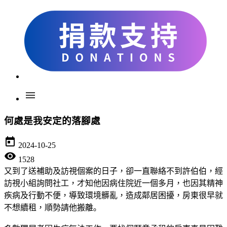
menu
何處是我安定的落腳處
today
2024-10-25
visibility
1528
又到了送補助及訪視個案的日子，卻一直聯絡不到許伯伯，經
訪視小組詢問社工，才知他因病住院近一個多月，也因其精神
疾病及行動不便，導致環境髒亂，造成鄰居困擾，房東很早就
不想續租，順勢請他搬離｡