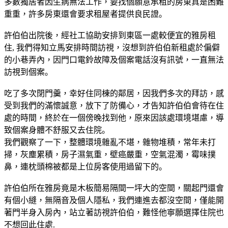
多數獨居者因生病無法工作，要找個願意承租的房東真是困難
重重，許多房東還會要求租屋者提供良民證｡
許伯伯出院後，經社工協助安排到東區一處較便宜的雅房租
住, 我們得知立馬安排時間訪視，沒想到許伯伯新租處於偏僻
的小巷弄內，因門口電鈴故障及個案電話沒有訊號，一直無法
訪視到個案｡
吃了多次閉門羹，幸好住同棟的鄰居，因我們多次的拜訪，感
受到我們的滿懷誠意，放下了防備心，才告知許伯伯會待在住
處的時間，終於在一個傍晚找到他，原來因該處環境堪慮，導
致個案身體不舒服又去住院｡
我們觀察了一下，整體環境雜亂不堪，雜物堆積，常年未打
掃，灰塵累積，房子濕氣重，壁癌嚴重，空氣混濁，霉味撲
鼻，連枕頭棉被都是上位房客使用過留下的｡
許伯伯所在雅房竟是木板簡易隔間一坪大的空間，關起門還會
有個小縫，無隔音及個人隱私，我們連進去都沒空間，僅能開
著門半身入房內，站立著訪視許伯伯，難怪他寧願選擇住院也
不想回此住處.