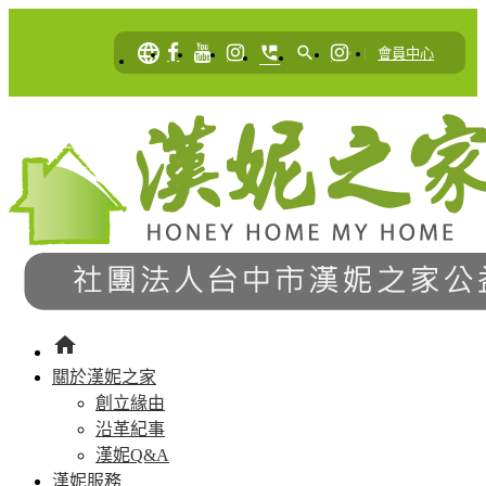
language
perm_phone_msg
search
|
會員中心
home
關於漢妮之家
創立緣由
沿革紀事
漢妮Q&A
漢妮服務