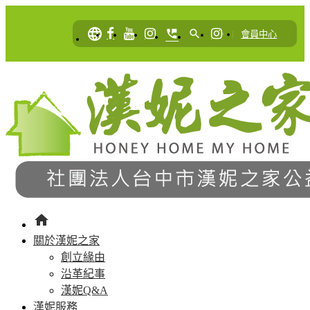
language
perm_phone_msg
search
|
會員中心
home
關於漢妮之家
創立緣由
沿革紀事
漢妮Q&A
漢妮服務