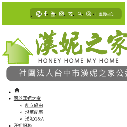
language
perm_phone_msg
search
|
會員中心
home
關於漢妮之家
創立緣由
沿革紀事
漢妮Q&A
漢妮服務