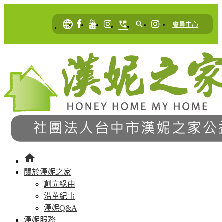
language
perm_phone_msg
search
|
會員中心
home
關於漢妮之家
創立緣由
沿革紀事
漢妮Q&A
漢妮服務