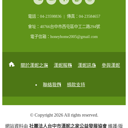
電話：04-23598836 | 傳真：04-23584657
會址：40766台中市西屯區中工二路294號
電子信箱：honeyhome2005@gmail.com
home
關於漢妮之家
漢妮服務
漢妮訊息
參與漢妮
聯絡我們
捐款支持
© Copyright 2026 All rights reserved.
網站資料由
社團法人台中市漢妮之家公益發展協會
維護/版