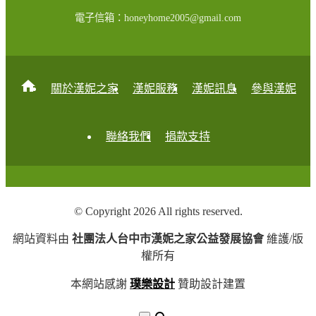
電子信箱：honeyhome2005@gmail.com
home
關於漢妮之家
漢妮服務
漢妮訊息
參與漢妮
聯絡我們
捐款支持
© Copyright 2026 All rights reserved.
網站資料由
社團法人台中市漢妮之家公益發展協會
維護/版
權所有
本網站感謝
璞樂設計
贊助設計建置