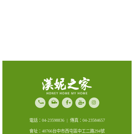
call
drafts
電話：04-23598836 | 傳真：04-23584657
會址：40766台中市西屯區中工二路294號