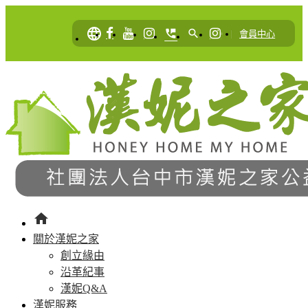
language
perm_phone_msg
search
|
會員中心
home
關於漢妮之家
創立緣由
沿革紀事
漢妮Q&A
漢妮服務