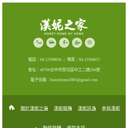
call
drafts
電話：04-23598836 | 傳真：04-23584657
會址：40766台中市西屯區中工二路294號
電子信箱：honeyhome2005@gmail.com
home
關於漢妮之家
漢妮服務
漢妮訊息
參與漢妮
聯絡我們
捐款支持