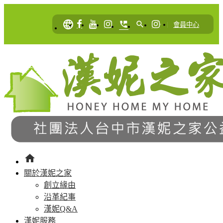
language
perm_phone_msg
search
|
會員中心
home
關於漢妮之家
創立緣由
沿革紀事
漢妮Q&A
漢妮服務