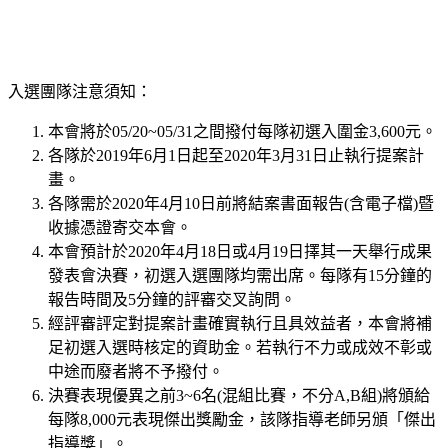
入選團隊注意須知：
本會將於05/20~05/31之間撥付每隊初選入圍金3,600元。
各隊於2019年6月1日起至2020年3月31日止執行提案計
畫。
各隊需於2020年4月10日前將結案書面報告(含電子檔)暨
收據憑證寄交本會。
本會預計於2020年4月18日或4月19日擇其一天舉行成果
發表會決賽，初選入選團隊均需出席。每隊有15分鐘的
報告時間及5分鐘的評審交叉詢問。
經評審評定對提案計畫確實執行且具效益者，本會將補
足初選入選時核定的資助金。若執行不力或成效不彰或
中途而廢者將不予撥付。
決賽表現優異之前3~6名(混組比賽，不分A,B組)將頒給
每隊8,000元表現傑出獎勵金，該隊指導老師另頒「傑出
指導獎」。