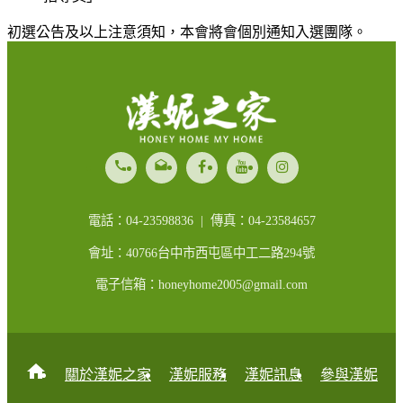
初選公告及以上注意須知，本會將會個別通知入選團隊。
call
drafts
電話：04-23598836 | 傳真：04-23584657
會址：40766台中市西屯區中工二路294號
電子信箱：honeyhome2005@gmail.com
home
關於漢妮之家
漢妮服務
漢妮訊息
參與漢妮