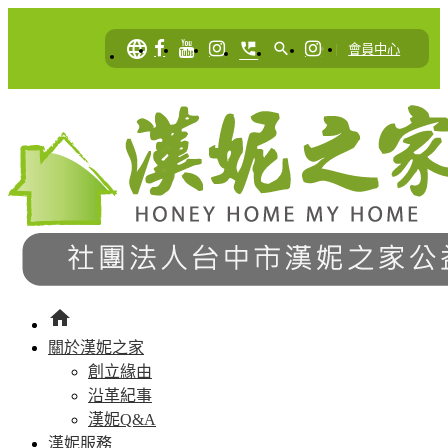
language
perm_phone_msg
search
|
會員中心
home
關於漢妮之家
創立緣由
沿革紀事
漢妮Q&A
漢妮服務