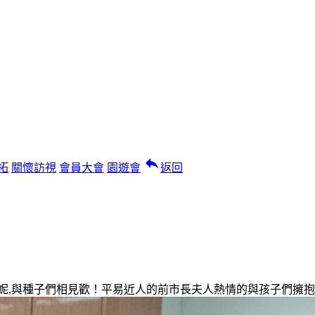
reply
拓
關懷訪視
會員大會
園遊會
返回
漢妮,與種子們相見歡！平易近人的前市長夫人熱情的與孩子們擁