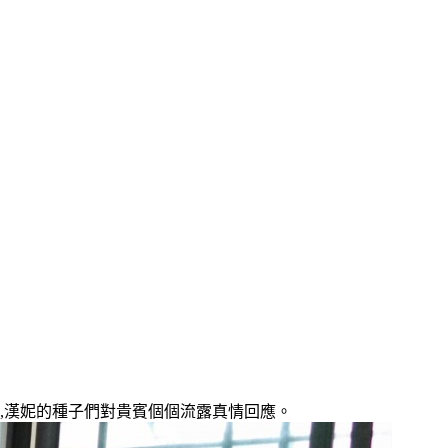
抱,漢妮的種子們對貴賓個個流露真情回應。