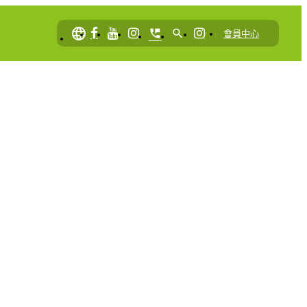
language
perm_phone_msg
search
|
會員中心