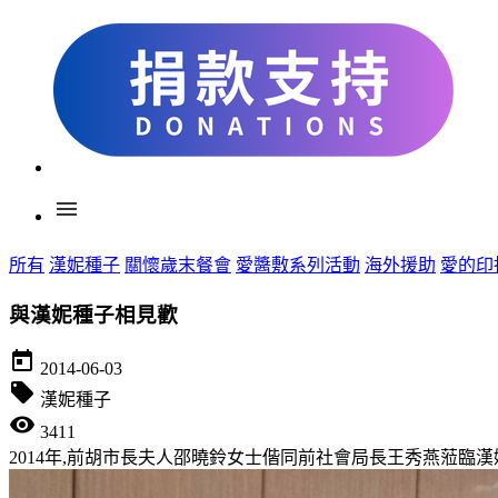
menu
所有
漢妮種子
關懷歲末餐會
愛醬敷系列活動
海外援助
愛的印
與漢妮種子相見歡
today
2014-06-03
local_offer
漢妮種子
visibility
3411
2014年,前胡市長夫人邵曉鈴女士偕同前社會局長王秀燕蒞臨