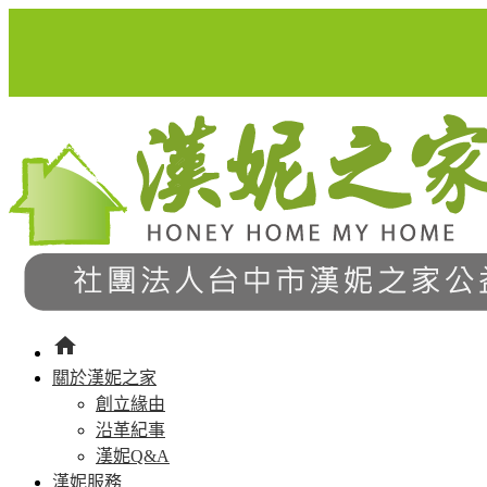
home
關於漢妮之家
創立緣由
沿革紀事
漢妮Q&A
漢妮服務