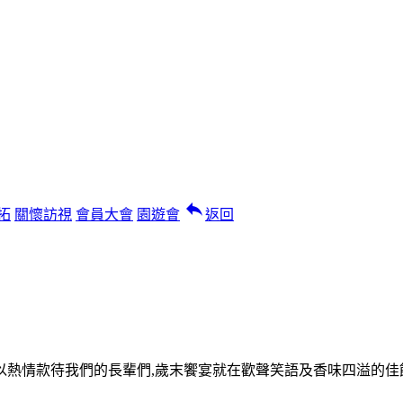
reply
拓
關懷訪視
會員大會
園遊會
返回
骨,以熱情款待我們的長輩們,歲末饗宴就在歡聲笑語及香味四溢的