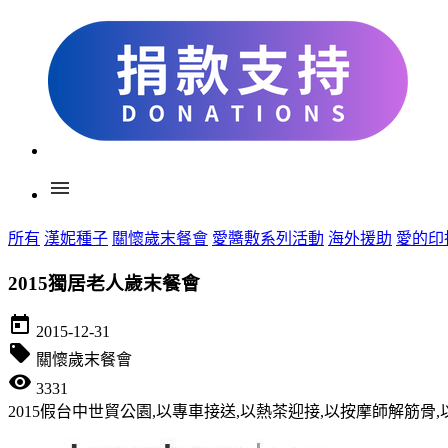
menu
所有
漢妮種子
關懷歲末餐會
愛醬敷系列活動
海外援助
愛的印
2015獨居老人歲末餐會
today
2015-12-31
local_offer
關懷歲末餐會
visibility
3331
2015假台中世貿公園,以專車接送,以熱茶迎接,以按摩師解筋