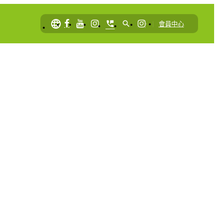
language
perm_phone_msg
search
|
會員中心