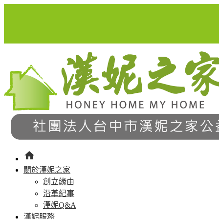
home
關於漢妮之家
創立緣由
沿革紀事
漢妮Q&A
漢妮服務